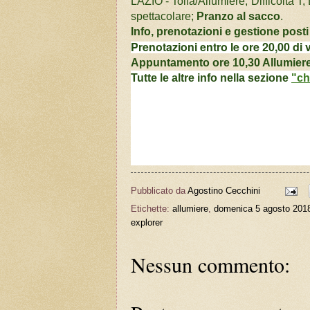
LAZIO - Tolfa/Allumiere; Difficoltà T;
spettacolare
;
Pranzo al sacco
.
Info, prenotazioni e
gestione post
Prenotazioni entro le ore 20,00 di 
Appuntamento ore 10,30 Allumiere
Tutte le altre info nella sezione
"c
Pubblicato da
Agostino Cecchini
Etichette:
allumiere
,
domenica 5 agosto 201
explorer
Nessun commento: