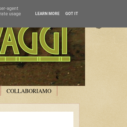
user-agent
erate usage
LEARN MORE
GOT IT
COLLABORIAMO