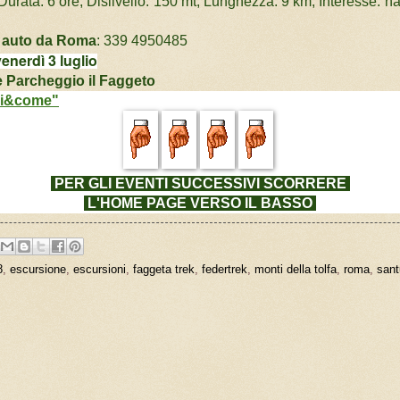
Durata: 6 ore; Dislivello: 150 mt; Lunghezza: 9 km; Interesse: nat
i auto da Roma
: 339 4950485
venerdì 3 luglio
 Parcheggio il Faggeto
hi&come"
PER GLI EVENTI SUCCESSIVI
SCORRERE
L'HOME PAGE VERSO IL BASSO
8
,
escursione
,
escursioni
,
faggeta trek
,
federtrek
,
monti della tolfa
,
roma
,
sant