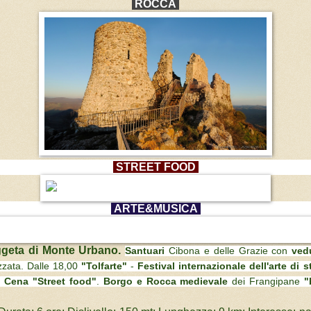
ROCCA
STREET FOOD
ARTE&MUSICA
ggeta di Monte Urbano.
Santuari
 Cibona e delle Grazie con 
ved
zzata. Dalle 18,00 
"Tolfarte"
 - 
Festival internazionale dell'arte di s
. 
Cena "Street food"
. 
Borgo e Rocca medievale 
dei Frangipane 
"