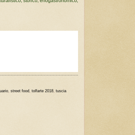
uralistico, storico,
enogastronomico,
uario
,
street food
,
tolfarte 2018
,
tuscia