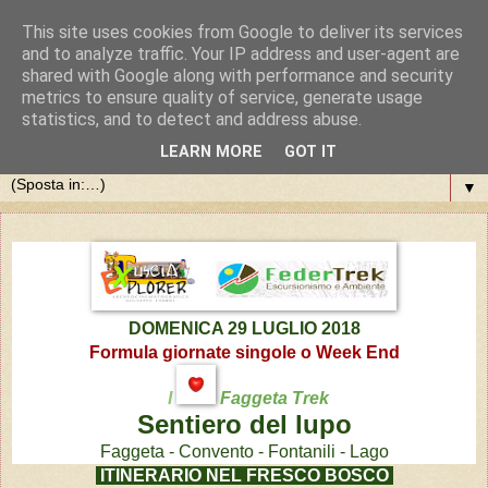
This site uses cookies from Google to deliver its services
and to analyze traffic. Your IP address and user-agent are
shared with Google along with performance and security
metrics to ensure quality of service, generate usage
statistics, and to detect and address abuse.
LEARN MORE
GOT IT
▼
DOMENICA 29 LUGLIO 2018
Formula giornate singole o Week End
I
Faggeta Trek
Sentiero del lupo
Faggeta - Convento - Fontanili - Lago
ITINERARIO NEL FRESCO BOSCO