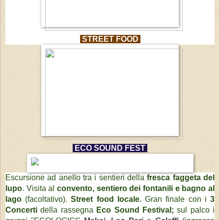
STREET FOOD
ECO SOUND FEST
Escursione ad anello tra i sentieri della
fresca
faggeta del
lupo
.
Visita al
convento
, sentiero dei fontanili e bagno al
lago
(facoltativo).
S
treet food locale.
Gran finale con i
3
Concerti
della rassegna
Eco Sound Festival;
sul palco i