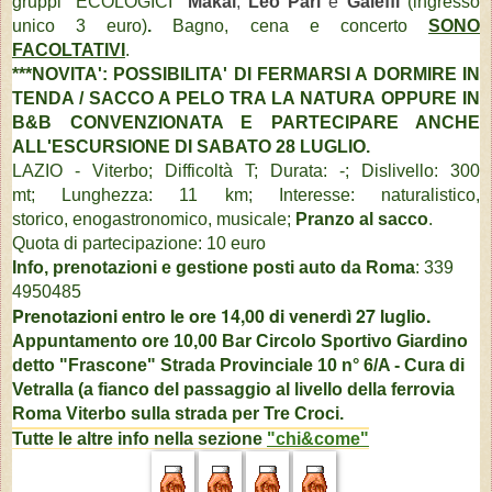
gruppi
"ECOLOGICI"
Makai
,
Leo Pari
e
Galeffi
(ingresso
unico 3 euro)
.
Bagno, cena e concerto
SONO
FACOLTATIVI
.
***NOVITA': POSSIBILITA' DI FERMARSI A DORMIRE IN
TENDA / SACCO A PELO
TRA LA NATURA
OPPURE IN
B&B CONVENZIONATA E PARTECIPARE ANCHE
ALL'ESCURSIONE DI SABATO 28 LUGLIO.
LAZIO - Viterbo; Difficoltà T;
Durata: -; Dislivello: 300
mt; Lunghezza: 11 km; Interesse: naturalistico,
storico,
enogastronomico, musicale
;
Pranzo al sacco
.
Quota di partecipazione: 10 euro
Info, prenotazioni e
gestione posti auto da Roma
: 339
4950485
Prenotazioni entro le ore 14,00 di venerdì 27 luglio.
Appuntamento ore 10,00 Bar Circolo Sportivo Giardino
detto "Frascone"
Strada Provinciale 10 n° 6/A - C
ura di
Vetralla (
a fianco del passaggio al livello della ferrovia
Roma Viterbo sulla strada per Tre Croci.
Tutte le altre info nella sezione
"chi&come"