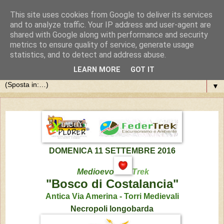
This site uses cookies from Google to deliver its services
and to analyze traffic. Your IP address and user-agent are
shared with Google along with performance and security
metrics to ensure quality of service, generate usage
statistics, and to detect and address abuse.
LEARN MORE
GOT IT
▼
DOMENICA 11 SETTEMBRE 2016
Medioevo
Trek
"Bosco di Costalancia"
Antica Via Amerina -
Torri Medievali
Necropoli longobarda