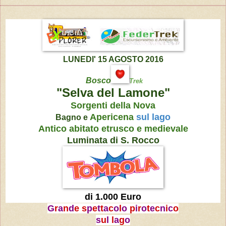
LUNEDI' 15 AGOSTO 2016
Bosco
Trek
"Selva del Lamone"
Sorgenti della Nova
Apericena
sul lago
Bagno e
Antico abitato etrusco e medievale
Luminata di S. Rocco
di 1.000 Euro
G
r
a
n
d
e s
p
e
t
t
a
c
o
l
o
p
i
r
o
t
e
c
n
i
c
o
s
u
l
l
a
g
o