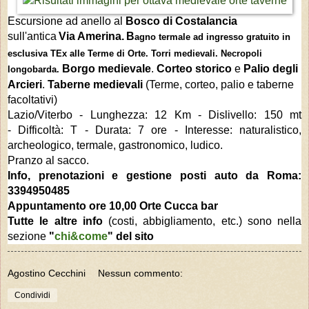
Escursione ad anello al
Bosco di Costalancia
sull'antica
Via Amerina.
B
agno termale ad ingresso gratuito in
esclusiva TEx alle Terme di Orte. Torri medievali. Necropoli
B
orgo medievale
.
Corteo storico
e
Palio degli
longobarda.
Arcieri
.
Taberne medievali
(Terme, corteo, palio e taberne
facoltativi)
Lazio/Viterbo - Lunghezza: 12 Km -
Dislivello: 150 mt
-
Difficoltà: T - Durata: 7 ore - Interesse: naturalistico,
archeologico, termale, gastronomico, ludico.
Pranzo al sacco.
Info, prenotazioni e gestione posti auto da Roma:
3394950485
Appuntamento ore 10,00 Orte Cucca bar
Tutte le altre info
(costi, abbigliamento, etc.)
sono
nella
sezione
"
chi&come
" del sito
Agostino Cecchini
Nessun commento:
Condividi