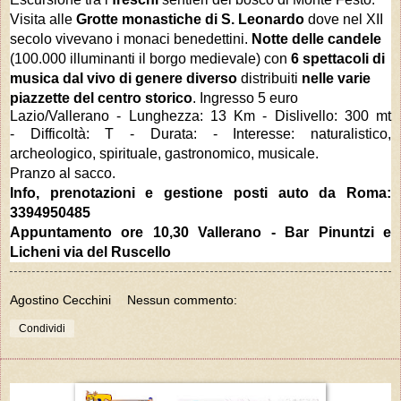
Visita alle
Grotte monastiche di S. Leonardo
dove nel XII
secolo vivevano i monaci benedettini.
Notte delle candele
(
100.000 illuminanti il borgo medievale) con
6 spettacoli di
musica dal vivo
di genere diverso
distribuiti
nelle varie
piazzette del centro storico
. Ingresso 5 euro
Lazio/Vallerano - Lunghezza: 13 Km -
Dislivello: 300 mt
-
Difficoltà: T - Durata: - Interesse: naturalistico,
archeologico, spirituale, gastronomico, musicale.
Pranzo al sacco.
Info, prenotazioni e gestione posti auto da Roma:
3394950485
Appuntamento ore 10,30 Vallerano - Bar Pinuntzi e
Licheni via del Ruscello
Agostino Cecchini
Nessun commento:
Condividi