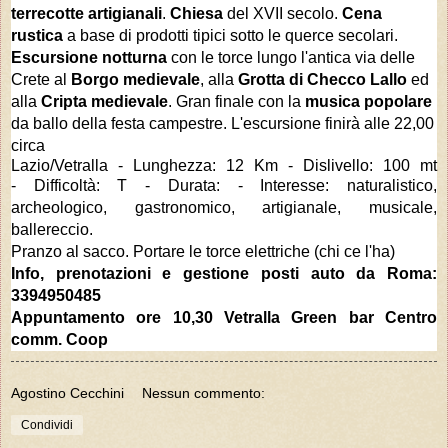
terrecotte artigianali
.
Chiesa
del XVII secolo.
Cena
rustica
a base di prodotti tipici sotto le querce secolari.
Escursione notturna
con le torce lungo l'antica via delle
Crete al
Borgo medievale
, alla
Grotta di Checco Lallo
ed
alla
Cripta medievale
. Gran finale con la
musica popolare
da ballo della festa campestre.
L'escursione finirà alle 22,00
circa
Lazio/Vetralla - Lunghezza: 12 Km -
Dislivello: 100 mt
-
Difficoltà: T - Durata: - Interesse: naturalistico,
archeologico, gastronomico, artigianale, musicale,
ballereccio.
Pranzo al sacco. Portare le torce elettriche (chi ce l'ha)
Info, prenotazioni e gestione posti auto da Roma:
3394950485
Appuntamento ore 10,30 Vetralla Green bar Centro
comm. Coop
Agostino Cecchini
Nessun commento:
Condividi