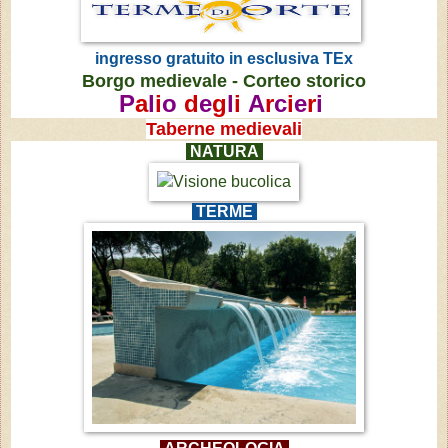
ingresso gratuito in esclusiva TEx
Borgo medievale -
Corteo storico
P
a
l
i
o
d
e
g
l
i
A
r
c
i
e
r
i
Taberne medievali
NATURA
TERME