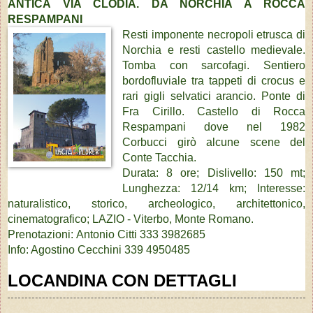
ANTICA VIA CLODIA. DA NORCHIA A ROCCA
RESPAMPANI
Resti imponente necropoli etrusca di
Norchia e resti castello medievale.
Tomba con sarcofagi. Sentiero
bordofluviale tra tappeti di crocus e
rari gigli selvatici arancio. Ponte di
Fra Cirillo. Castello di Rocca
Respampani dove nel 1982
Corbucci girò alcune scene del
Conte Tacchia.
Durata: 8 ore; Dislivello: 150 mt;
Lunghezza: 12/14 km; Interesse:
naturalistico, storico, archeologico, architettonico,
cinematografico; LAZIO - Viterbo, Monte Romano.
Prenotazioni:
Antonio Citti 333 3982685
Info: Agostino Cecchini 339 4950485
LOCANDINA CON DETTAGLI