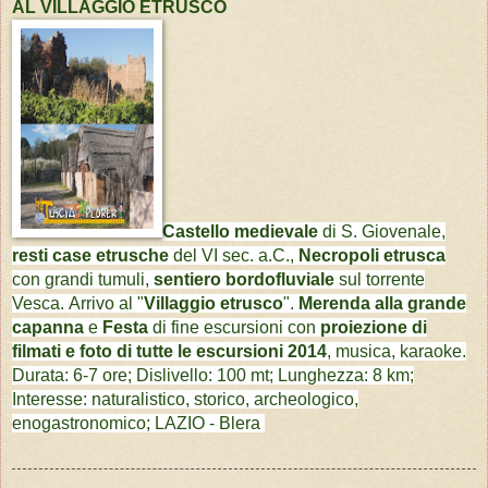
AL
VILLAGGIO ETRUSCO
Castello medievale
di S. Giovenale,
resti case etrusche
del VI sec. a.C.,
Necropoli etrusca
con grandi tumuli,
sentiero bordofluviale
sul torrente
Vesca.
Arrivo al "
Villaggio etrusco
".
Merenda
alla grande
capanna
e
Festa
di fine escursioni con
proiezione di
filmati e foto di tutte le escursioni 2014
, musica, karaoke.
Durata: 6-7 ore; Dislivello: 100 mt; Lunghezza: 8 km;
Interesse: naturalistico, storico, archeologico,
enogastronomico; LAZIO - Blera