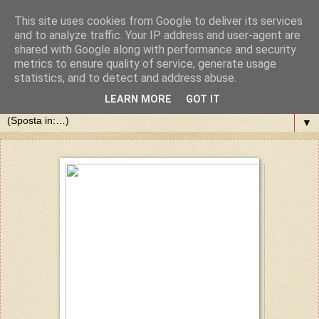
This site uses cookies from Google to deliver its services
and to analyze traffic. Your IP address and user-agent are
shared with Google along with performance and security
metrics to ensure quality of service, generate usage
statistics, and to detect and address abuse.
LEARN MORE
GOT IT
▼