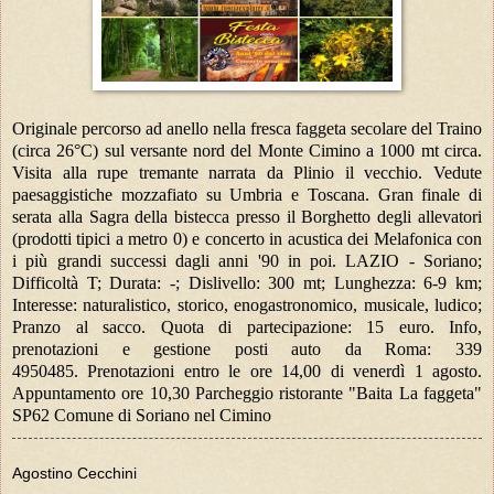
Originale percorso ad anello nella fresca faggeta secolare del Traino
(circa 26°C) sul versante nord del Monte Cimino a 1000 mt circa.
Visita alla rupe tremante narrata da Plinio il vecchio. Vedute
paesaggistiche mozzafiato su Umbria e Toscana. Gran finale di
serata alla Sagra della bistecca presso il Borghetto degli allevatori
(prodotti tipici a metro 0) e concerto in acustica dei Melafonica con
i più grandi successi dagli anni '90 in poi. LAZIO - Soriano;
Difficoltà T; Durata: -; Dislivello: 300 mt; Lunghezza: 6-9 km;
Interesse: naturalistico, storico, enogastronomico, musicale, ludico;
Pranzo al sacco. Quota di partecipazione: 15 euro. Info,
prenotazioni e gestione posti auto da Roma: 339
4950485.
Prenotazioni entro le ore 14,00 di venerdì 1 agosto.
Appuntamento ore 10,30 Parcheggio ristorante "Baita La faggeta"
SP62 Comune di Soriano nel Cimino
Agostino Cecchini