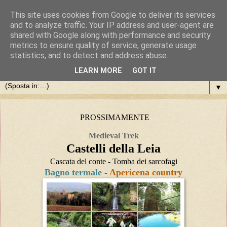
This site uses cookies from Google to deliver its services
and to analyze traffic. Your IP address and user-agent are
shared with Google along with performance and security
metrics to ensure quality of service, generate usage
statistics, and to detect and address abuse.
LEARN MORE
GOT IT
▼
PROSSIMAMENTE
Medieval Trek
Castelli della Leia
Cascata del conte - Tomba dei sarcofagi
Bagno termale
-
Apericena country