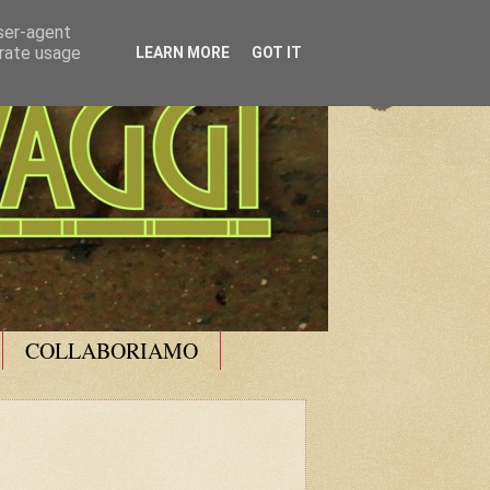
user-agent
erate usage
LEARN MORE
GOT IT
COLLABORIAMO