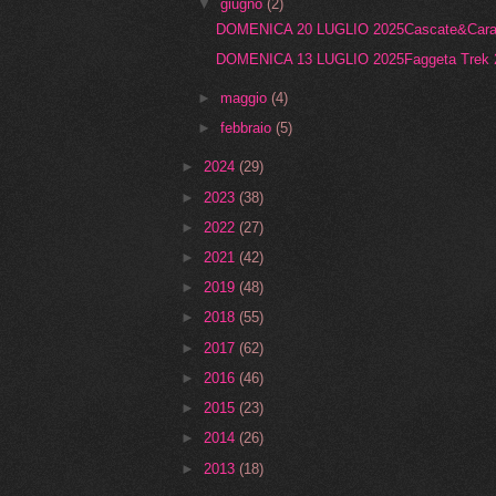
▼
giugno
(2)
DOMENICA 20 LUGLIO 2025Cascate&Caraibi
DOMENICA 13 LUGLIO 2025Faggeta Trek
►
maggio
(4)
►
febbraio
(5)
►
2024
(29)
►
2023
(38)
►
2022
(27)
►
2021
(42)
►
2019
(48)
►
2018
(55)
►
2017
(62)
►
2016
(46)
►
2015
(23)
►
2014
(26)
►
2013
(18)