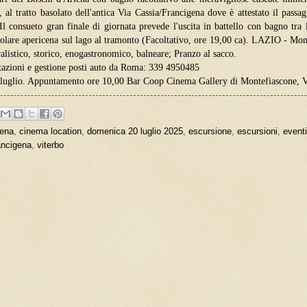
o, al tratto basolato dell'antica Via Cassia/Francigena dove è attestato il pass
 Il consueto gran finale di giornata prevede l'uscita in battello con bagno tra 
colare apericena sul lago al tramonto (Facoltativo, ore 19,00 ca). LAZIO - Mont
alistico, storico, enogastronomico, balneare; Pranzo al sacco.
otazioni e gestione posti auto da Roma: 339 4950485
8 luglio. Appuntamento ore 10,00 Bar Coop Cinema Gallery di Montefiascone, V
lena
,
cinema location
,
domenica 20 luglio 2025
,
escursione
,
escursioni
,
eventi
ancigena
,
viterbo