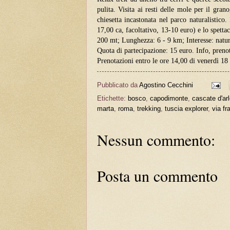
pulita. Visita ai resti delle mole per il gran
chiesetta incastonata nel parco naturalistico.
17,00 ca, facoltativo, 13-10 euro) e lo spetta
200 mt; Lunghezza: 6 - 9 km; Interesse: natur
Quota di partecipazione: 15 euro. Info, pren
Prenotazioni entro le ore 14,00 di venerdì 1
Pubblicato da
Agostino Cecchini
Etichette:
bosco
,
capodimonte
,
cascate d'ar
marta
,
roma
,
trekking
,
tuscia explorer
,
via fr
Nessun commento:
Posta un commento