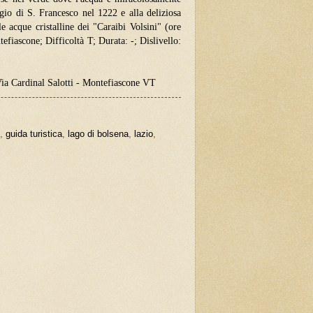
aggio di S. Francesco nel 1222 e alla deliziosa
le acque cristalline dei "Caraibi Volsini" (ore
efiascone; Difficoltà T; Durata: -; Dislivello:
ia Cardinal Salotti - Montefiascone VT
,
guida turistica
,
lago di bolsena
,
lazio
,