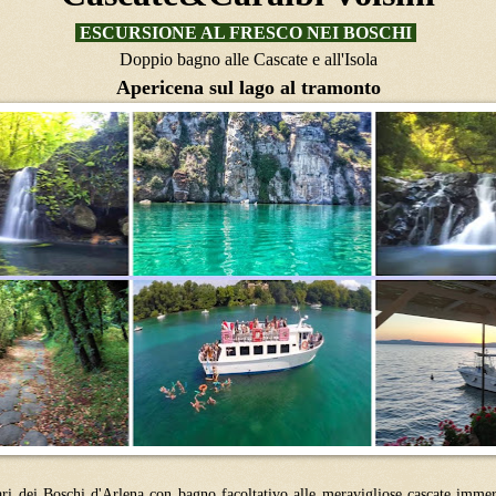
ESCURSIONE AL FRESCO NEI BOSCHI
Doppio bagno alle Cascate e all'Isola
Apericena sul lago al tramonto
lari dei Boschi d'Arlena con bagno facoltativo alle meravigliose cascate imm