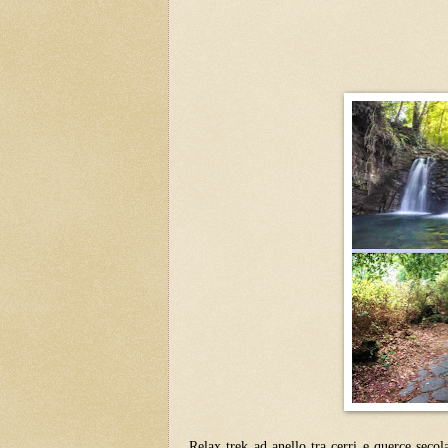
Relax trek ad anello tra cerri e querce seco