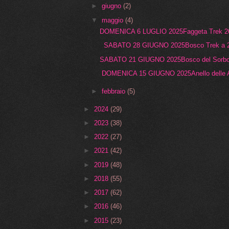
►
giugno
(2)
▼
maggio
(4)
DOMENICA 6 LUGLIO 2025Faggeta Trek 26°
SABATO 28 GIUGNO 2025Bosco Trek a 26
SABATO 21 GIUGNO 2025Bosco del SorboCa
DOMENICA 15 GIUGNO 2025Anello delle Ac
►
febbraio
(5)
►
2024
(29)
►
2023
(38)
►
2022
(27)
►
2021
(42)
►
2019
(48)
►
2018
(55)
►
2017
(62)
►
2016
(46)
►
2015
(23)