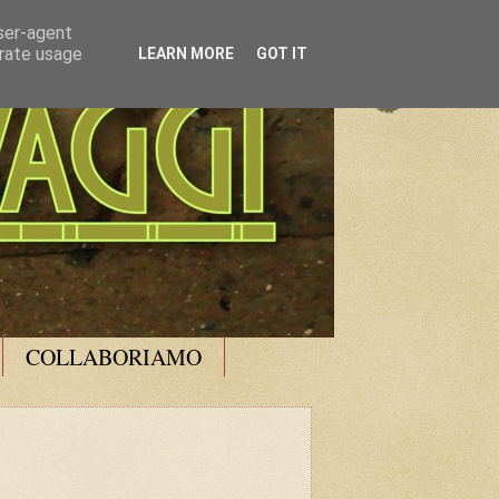
user-agent
erate usage
LEARN MORE
GOT IT
COLLABORIAMO