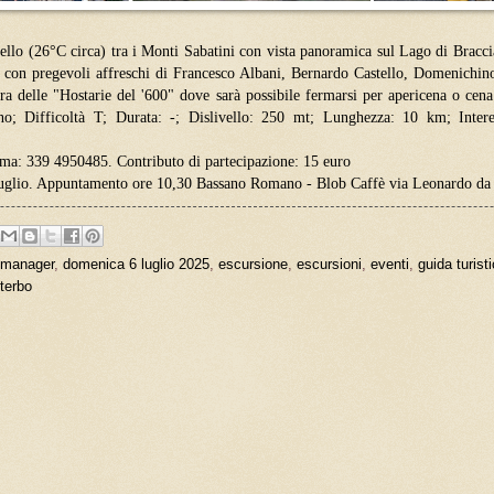
ello (26°C circa) tra i Monti Sabatini con vista panoramica sul Lago di Braccia
 con pregevoli affreschi di Francesco Albani, Bernardo Castello, Domenichino e
ra delle "Hostarie del '600" dove sarà possibile fermarsi per apericena o cena
 Difficoltà T; Durata: -; Dislivello: 250 mt; Lunghezza: 10 km; Interess
Roma: 339 4950485. Contributo di partecipazione: 15 euro
 luglio. Appuntamento ore 10,30 Bassano Romano - Blob Caffè via Leonardo da 
 manager
,
domenica 6 luglio 2025
,
escursione
,
escursioni
,
eventi
,
guida turist
iterbo