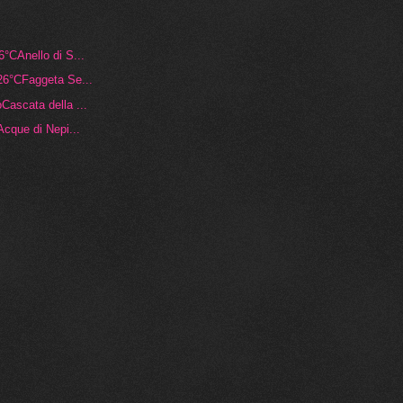
CAnello di S...
°CFaggeta Se...
scata della ...
que di Nepi...