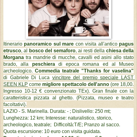
Itinerario
panoramico sul mare
con visita all'antico
pagus
etrusco
, al
bosco del semaforo
, ai resti della
chiesa della
Morgana
tra mandrie di mucche, cavalli ed asini allo stato
brado, alla
peschiera
di epoca romana ed al Museo
archeologico.
Commedia teatrale
"Thanks for vaselina"
di Gabriele Di Luca
vincitore del premio speciale LAST 
SEEN KLP
 come 
migliore spettacolo dell'anno
(ore 18,00.
Ingresso 10-12 € convenzionato TEx). Gran finale con la
caratteristica pizzata al ghetto. (Pizzata, museo e teatro
facoltativi).
LAZIO - S. Marinella. Durata: - ; Dislivello: 250 mt;
Lunghezza: 12 km; Interesse: naturalistico, storico,
archeologico,
teatrale; Difficoltà:T/E; Pranzo al sacco.
Quota escursione: 10 euro con visita guidata.