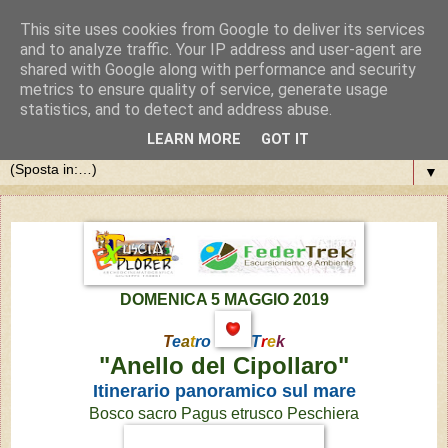
This site uses cookies from Google to deliver its services
and to analyze traffic. Your IP address and user-agent are
shared with Google along with performance and security
metrics to ensure quality of service, generate usage
statistics, and to detect and address abuse.
LEARN MORE
GOT IT
▼
DOMENICA 5 MAGGIO 2019
T
e
a
t
ro
T
r
e
k
"Anello del Cipollaro"
Itinerario panoramico sul mare
Bosco sacro Pagus etrusco Peschiera