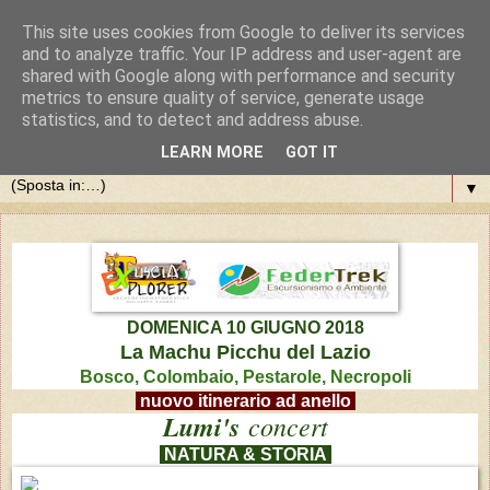
This site uses cookies from Google to deliver its services
and to analyze traffic. Your IP address and user-agent are
shared with Google along with performance and security
metrics to ensure quality of service, generate usage
statistics, and to detect and address abuse.
LEARN MORE
GOT IT
▼
DOMENICA 10 GIUGNO 2018
La Machu Picchu del Lazio
Bosco, Colombaio, Pestarole, Necropoli
nuovo itinerario ad anello
Lumi's
concert
NATURA & STORIA