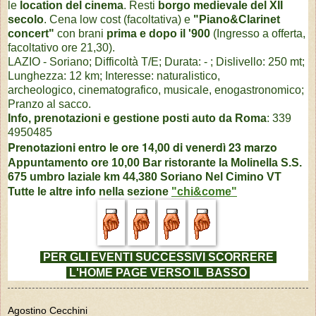
le
location del cinema
. Resti
borgo medievale del XII
secolo
. Cena low cost (facoltativa) e
"Piano&Clarinet
concert"
con brani
prima e dopo il '900
(Ingresso a offerta,
facoltativo ore 21,30).
LAZIO - Soriano; Difficoltà T/E;
Durata: - ; Dislivello: 250 mt;
Lunghezza: 12 km; Interesse: naturalistico,
archeologico,
cinematografico, musicale, enogastronomico;
Pranzo al sacco.
Info, prenotazioni e
gestione posti auto da Roma
: 339
4950485
Prenotazioni entro le ore 14,00 di venerdì 23 marzo
Appuntamento
ore 10,00 Bar ristorante la Molinella
S.S.
675 umbro laziale km 44,380 Soriano Nel Cimino VT
Tutte le altre info nella sezione
"chi&come"
PER GLI EVENTI SUCCESSIVI
SCORRERE
L'HOME PAGE VERSO IL BASSO
Agostino Cecchini