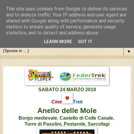
This site uses cookies from Google to deliver its services
and to analyze traffic. Your IP address and user-agent are
shared with Google along with performance and security
metrics to ensure quality of service, generate usage
statistics, and to detect and address abuse.
LEARN MORE
GOT IT
▼
SABATO 24 MARZO 2018
Cine
Trek
Anello delle Mole
Borgo medievale, Castello di Colle Casale,
Torre di Pasolini, Pestarole, Sarcofagi