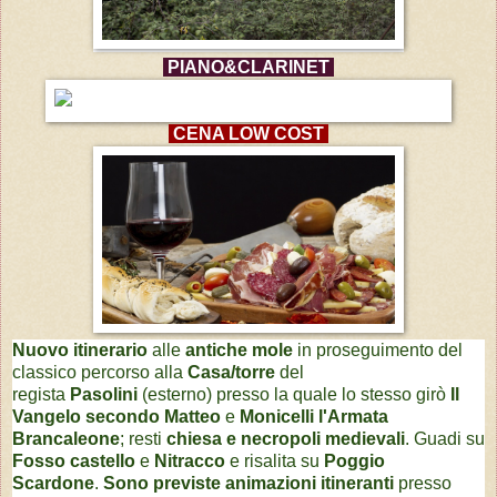
PIANO&CLARINET
CENA LOW COST
Nuovo itinerario
alle
antiche mole
in proseguimento del
classico percorso alla
Casa/torre
del
regista
Pasolini
(esterno) presso la quale lo stesso girò
Il
Vangelo secondo Matteo
e
Monicelli l'Armata
Brancaleone
; resti
chiesa e necropoli medievali
. Guadi su
Fosso castello
e
Nitracco
e risalita su
Poggio
Scardone
.
Sono previste animazioni itineranti
presso