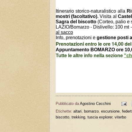
Itinerario storico-naturalistico alla
Ri
mostri
(facoltativo).
Visita al
Castel
Sagra del biscotto
(Corteo, palio e s
LAZIO/Bomarzo -
Dislivello: 100 mt 
al sacco
Info, prenotazioni e
gestione posti 
Prenotazioni entro le ore 14,00 de
Appuntamento
BOMARZO
ore 10,
Tutte le altre info nella sezione
"c
Pubblicato da
Agostino Cecchini
Etichette:
altari
,
bomarzo
,
escursione
,
federt
biscotto
,
trekking
,
tuscia explorer
,
viterbo