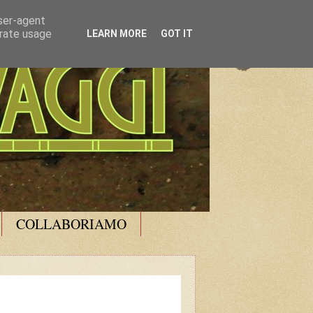
user-agent
erate usage
LEARN MORE
GOT IT
COLLABORIAMO