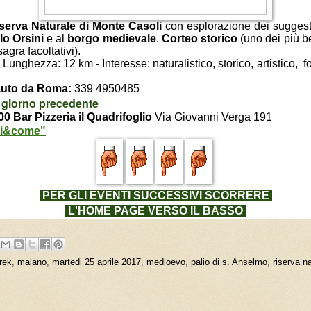
serva Naturale di Monte Casoli
con esplorazione dei suggest
lo Orsini
e al
borgo medievale
.
Corteo storico
(uno dei più be
agra facoltativi).
- Lunghezza: 12 km - Interesse: naturalistico, storico, artistico, 
auto da Roma:
339 4950485
l giorno precedente
00 Bar Pizzeria il Quadrifoglio
Via Giovanni Verga 191
hi&come"
PER GLI EVENTI SUCCESSIVI
SCORRERE
L'HOME PAGE VERSO IL BASSO
rek
,
malano
,
martedi 25 aprile 2017
,
medioevo
,
palio di s. Anselmo
,
riserva n