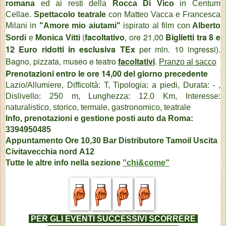
romana
ed ai resti della
Rocca Di Vico
in Centum
Cellae.
Spettacolo teatrale
con Matteo Vacca e Francesca
Milani in
"Amore mio aiutami"
ispirato al film con
Alberto
(
facoltativo
, ore 21,00
Biglietti tra 8 e
Sordi
e
Monica Vitti
12 Euro ridotti in esclusiva TEx
per min. 10 ingressi).
Bagno, pizzata, museo e teatro
facoltativi
.
Pranzo al sacco
Prenotazioni entro le ore 14,00 del giorno precedente
Lazio/Allumiere, Difficoltà: T, Tipologia: a piedi, Durata: - ,
Dislivello: 250 m, Lunghezza: 12.0 Km, Interesse:
naturalistico, storico, termale, gastronomico, teatrale
Info, prenotazioni e gestione posti auto da Roma:
3394950485
Appuntamento Ore 10,30 Bar Distributore Tamoil Uscita
Civitav
ecchia nord
A12
Tutte le altre info nella sezione
"chi&come"
PER GLI EVENTI SUCCESSIVI
SCORRERE