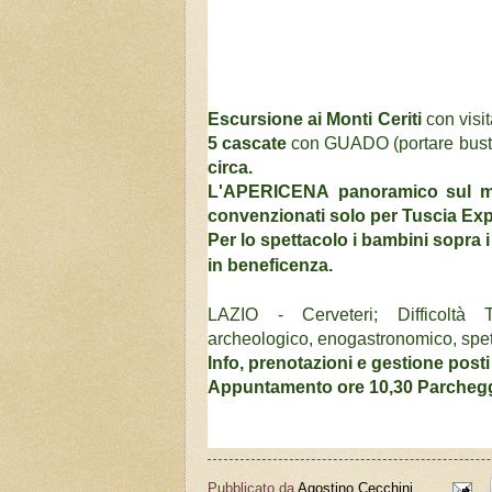
Escursione ai
Monti Ceriti
con visit
5 cascate
con GUADO (portare busto
circa.
L'APERICENA
panoramico sul 
convenzionati solo per Tuscia Exp
Per lo spettacolo i bambini sopra i
in beneficenza.
LAZIO - Cerveteri; Difficoltà
archeologico,
enogastronomico, spet
Info, prenotazioni e
gestione post
Appuntamento ore 10,30 Parcheggi
Pubblicato da
Agostino Cecchini