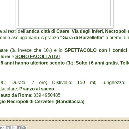
a ai
resti dell'
antica città di Caere
.
Via degli Inferi
,
Necropoli 
ni o asciugamani). A pranzo
"Gara di Barzellette"
a premi.
L'
mare
(8
invece che 10
)
e lo
SPETTACOLO
con i comici 
€
€
lore
r e
SONO
FACOLTATIVI
.
 6 anni hanno ulteriore sconto (3
. Sotto i 6 anni gratis.
Tolt
)
€
 T/E;
Durata: 7 ore; Dislivello: 150 mt; Lunghezza: 1
tacolare
;
Pranzo al sacco
.
i auto da Roma
: 339 4950485
o Necropoli di Cerveteri (Banditaccia)