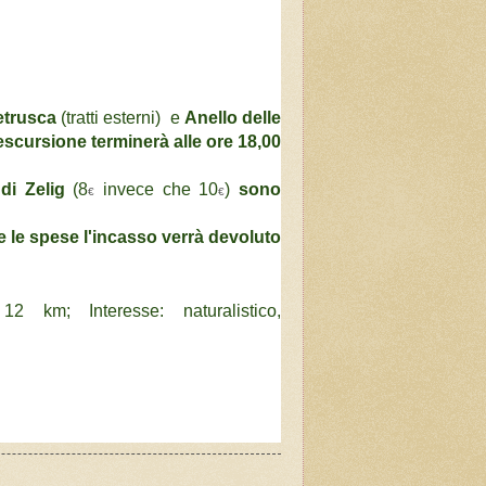
etrusca
(tratti esterni) e
Anello delle
escursione terminerà alle ore 18,00
di Zelig
(8
invece che 10
)
sono
€
€
e le spese l'incasso verrà devoluto
2 km; Interesse: naturalistico,