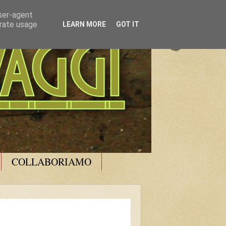
user-agent
erate usage
LEARN MORE
GOT IT
COLLABORIAMO