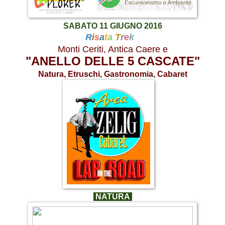
SABATO 11 GIUGNO 2016
R
i
s
a
t
a
T
r
e
k
Monti Ceriti, Antica Caere e
"ANELLO DELLE 5 CASCATE"
Natura, Etruschi, Gastronomia, Cabaret
NATURA