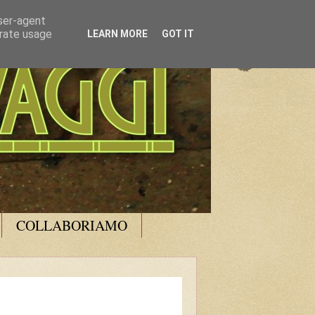
user-agent
erate usage
LEARN MORE
GOT IT
COLLABORIAMO