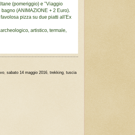
 altane (pomeriggio) e "Viaggio
condo bagno (ANIMAZIONE + 2 Euro).
favolosa pizza su due piatti all'Ex
 archeologico, artistico,
termale,
vo
,
sabato 14 maggio 2016
,
trekking
,
tuscia