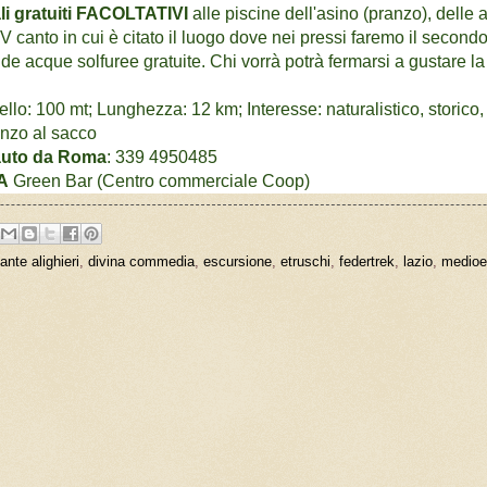
li gratuiti FACOLTATIVI
alle piscine dell'asino (pranzo), delle
 XIV canto in cui è citato il luogo dove nei pressi faremo il se
de acque solfuree gratuite. Chi vorrà potrà fermarsi a gustare la 
ello: 100 mt; Lunghezza: 12 km; Interesse: naturalistico, storico,
ranzo al sacco
 auto da Roma
: 339 4950485
A
Green Bar (Centro commerciale Coop)
ante alighieri
,
divina commedia
,
escursione
,
etruschi
,
federtrek
,
lazio
,
medioe