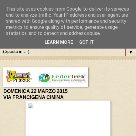
This site uses cookies from Google to deliver its services
and to analyze traffic. Your IP address and user-agent are
shared with Google along with performance and security
metrics to ensure quality of service, generate usage
statistics, and to detect and address abuse.
LEARN MORE
GOT IT
▼
DOMENICA 22 MARZO 2015
VIA FRANCIGENA CIMINA