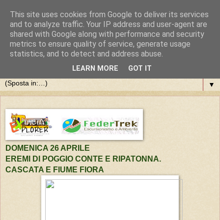
This site uses cookies from Google to deliver its services
and to analyze traffic. Your IP address and user-agent are
shared with Google along with performance and security
metrics to ensure quality of service, generate usage
statistics, and to detect and address abuse.
LEARN MORE
GOT IT
▼
DOMENICA 26 APRILE
EREMI DI POGGIO CONTE E RIPATONNA.
CASCATA E FIUME FIORA