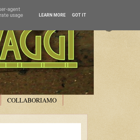
user-agent
erate usage
LEARN MORE
GOT IT
COLLABORIAMO