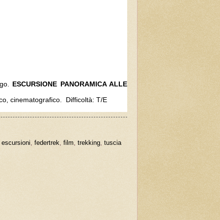
rgo.
ESCURSIONE PANORAMICA ALLE
ico, cinematografico. Difficoltà: T/E
,
escursioni
,
federtrek
,
film
,
trekking
,
tuscia