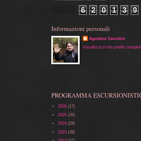
6
2
0
1
3
9
Informazioni personali
Agostino Cecchini
Visualizza il mio profilo comple
PROGRAMMA ESCURSIONISTI
►
2026
(17)
►
2025
(26)
►
2024
(29)
►
2023
(38)
►
2022
(27)