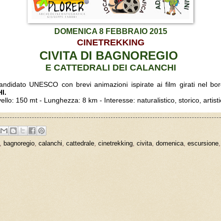
DOMENICA 8 FEBBRAIO 2015
CINETREKKING
CIVITA DI BAGNOREGIO
E
CATTEDRALI DEI CALANCHI
candidato UNESCO con brevi animazioni ispirate ai film girati nel bo
HI.
vello: 150 mt - Lunghezza: 8 km - Interesse: naturalistico, storico, artist
,
bagnoregio
,
calanchi
,
cattedrale
,
cinetrekking
,
civita
,
domenica
,
escursione