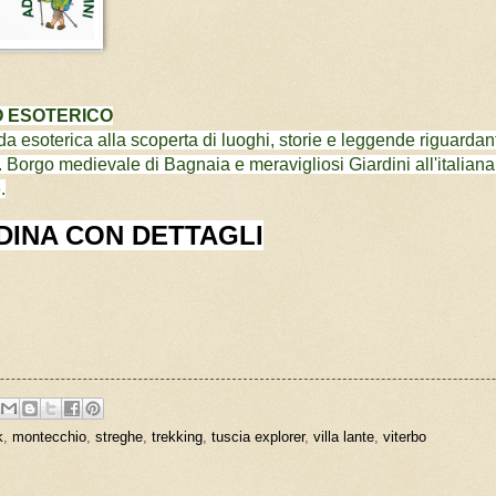
O ESOTERICO
a esoterica alla scoperta di luoghi, storie e leggende riguardant
 Borgo medievale di Bagnaia e meravigliosi Giardini all'italiana
.
INA CON DETTAGLI
k
,
montecchio
,
streghe
,
trekking
,
tuscia explorer
,
villa lante
,
viterbo