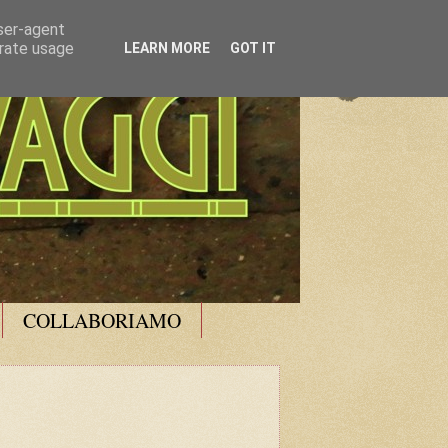
user-agent
erate usage
LEARN MORE
GOT IT
COLLABORIAMO